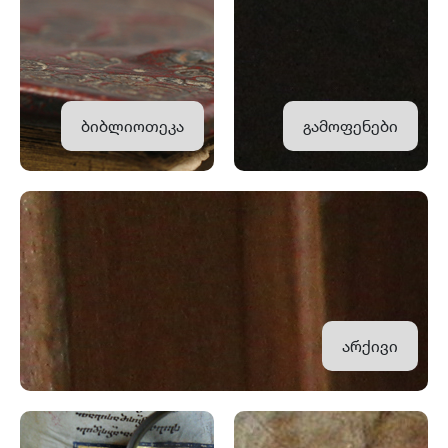
ბიბლიოთეკა
გამოფენები
არქივი