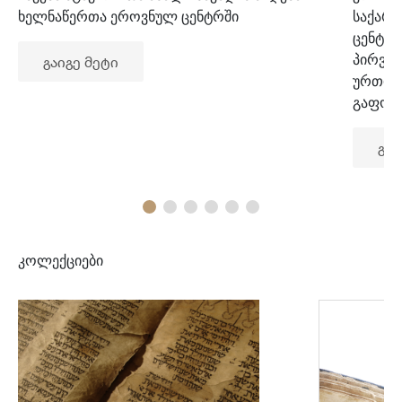
ხელნაწერთა ეროვნულ ცენტრში
საქარ
ცენტრ
პირვე
გაიგე მეტი
ურთიე
გაფორ
გაი
კოლექციები