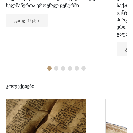
ხელნაწერთა ეროვნულ ცენტრში
საქარ
ცენტრ
პირვე
გაიგე მეტი
ურთიე
გაფორ
გაი
კოლექციები