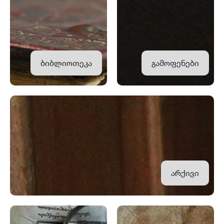
ბიბლიოთეკა
გამოფენები
არქივი