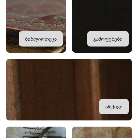
ბიბლიოთეკა
გამოფენები
არქივი