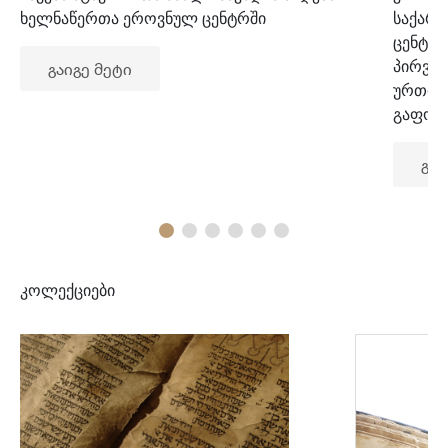
ხელნაწერთა ეროვნულ ცენტრში
საქარ
ცენტრ
პირვე
გაიგე მეტი
ურთიე
გაფორ
გაი
კოლექციები