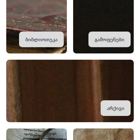
ბიბლიოთეკა
გამოფენები
არქივი