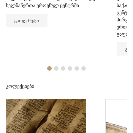
ხელნაწერთა ეროვნულ ცენტრში
საქარ
ცენტრ
პირვე
გაიგე მეტი
ურთიე
გაფორ
გაი
კოლექციები