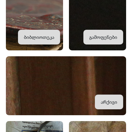
ბიბლიოთეკა
გამოფენები
არქივი