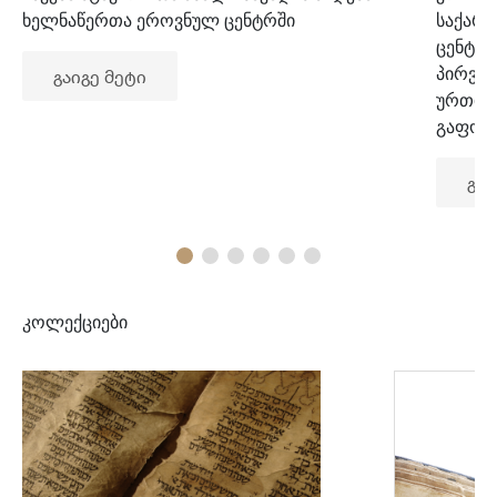
ხელნაწერთა ეროვნულ ცენტრში
საქარ
ცენტრ
პირვე
გაიგე მეტი
ურთიე
გაფორ
გაი
კოლექციები