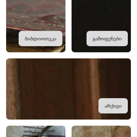
ბიბლიოთეკა
გამოფენები
არქივი