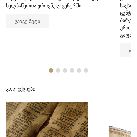
ხელნაწერთა ეროვნულ ცენტრში
საქარ
ცენტრ
პირვე
გაიგე მეტი
ურთიე
გაფორ
გაი
კოლექციები