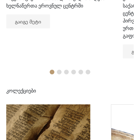
ხელნაწერთა ეროვნულ ცენტრში
საქარ
ცენტრ
პირვე
გაიგე მეტი
ურთიე
გაფორ
გაი
კოლექციები