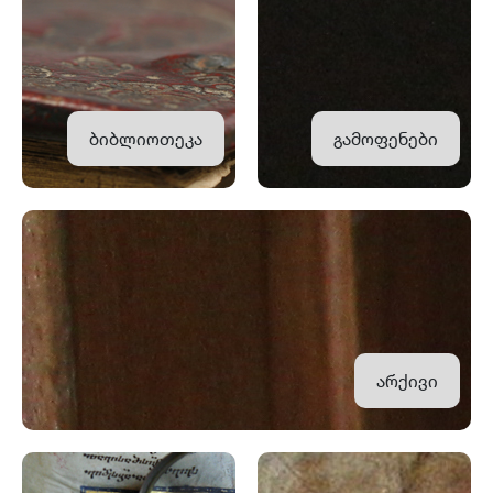
ბიბლიოთეკა
გამოფენები
არქივი