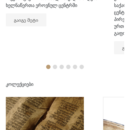
ხელნაწერთა ეროვნულ ცენტრში
საქარ
ცენტრ
პირვე
გაიგე მეტი
ურთიე
გაფორ
გაი
კოლექციები