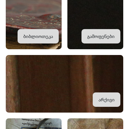
ბიბლიოთეკა
გამოფენები
არქივი