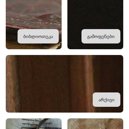
ბიბლიოთეკა
გამოფენები
არქივი