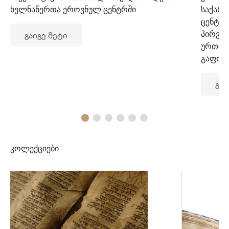
ხელნაწერთა ეროვნულ ცენტრში
საქარ
ცენტრ
პირვე
გაიგე მეტი
ურთიე
გაფორ
გაი
კოლექციები