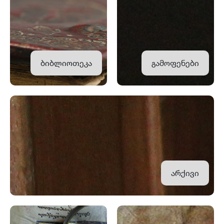
ბიბლიოთეკა
გამოფენები
არქივი