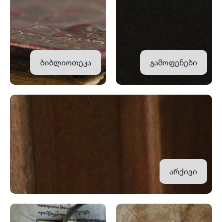
ბიბლიოთეკა
გამოფენები
არქივი