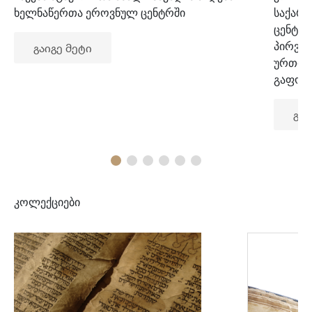
ხელნაწერთა ეროვნულ ცენტრში
საქარ
ცენტრ
პირვე
გაიგე მეტი
ურთიე
გაფორ
გაი
კოლექციები