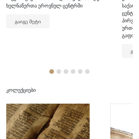
ხელნაწერთა ეროვნულ ცენტრში
საქარ
ცენტრ
პირვე
გაიგე მეტი
ურთიე
გაფორ
გაი
კოლექციები