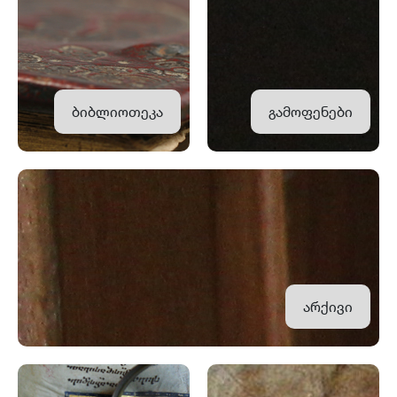
ბიბლიოთეკა
გამოფენები
არქივი