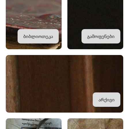
ბიბლიოთეკა
გამოფენები
არქივი