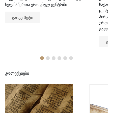
ხელნაწერთა ეროვნულ ცენტრში
საქარ
ცენტრ
პირვე
გაიგე მეტი
ურთიე
გაფორ
გაი
კოლექციები