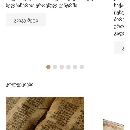
ხელნაწერთა ეროვნულ ცენტრში
საქარ
ცენტრ
პირვე
გაიგე მეტი
ურთიე
გაფორ
გაი
კოლექციები