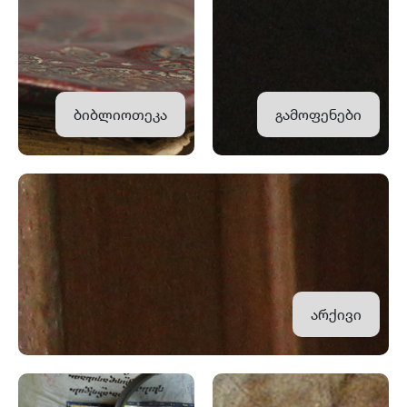
ბიბლიოთეკა
გამოფენები
არქივი