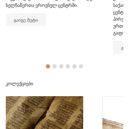
ხელნაწერთა ეროვნულ ცენტრში
საქარ
ცენტრ
პირვე
გაიგე მეტი
ურთიე
გაფორ
გაი
კოლექციები