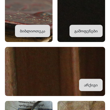
ბიბლიოთეკა
გამოფენები
არქივი