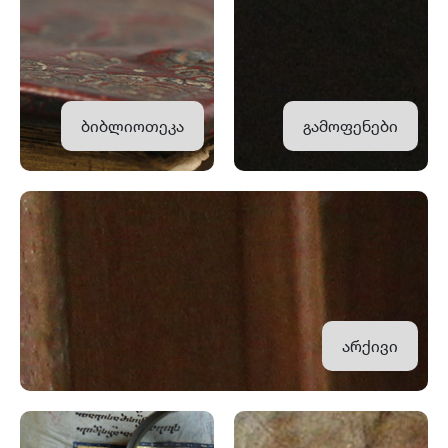
ბიბლიოთეკა
გამოფენები
არქივი