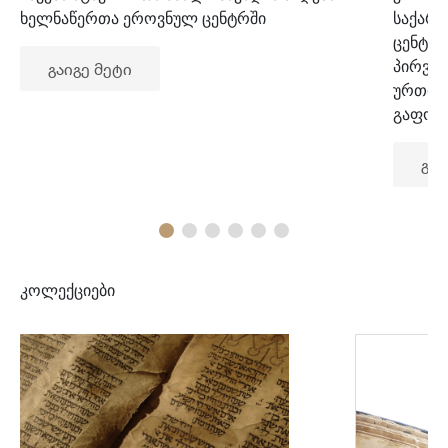
ხელნაწერთა ეროვნულ ცენტრში
საქარ
ცენტრ
პირვე
გაიგე მეტი
ურთიე
გაფორ
გაი
კოლექციები