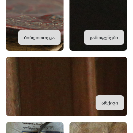
ბიბლიოთეკა
გამოფენები
არქივი