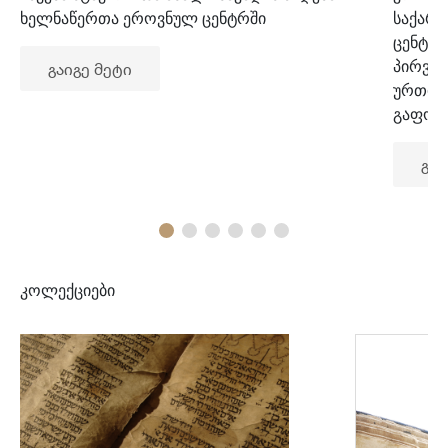
ხელნაწერთა ეროვნულ ცენტრში
საქარ
ცენტრ
პირვე
გაიგე მეტი
ურთიე
გაფორ
გაი
კოლექციები