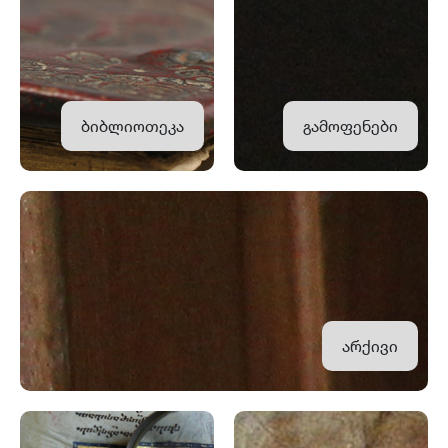
ბიბლიოთეკა
გამოფენები
არქივი