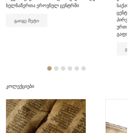
ხელნაწერთა ეროვნულ ცენტრში
საქარ
ცენტრ
პირვე
გაიგე მეტი
ურთიე
გაფორ
გაი
კოლექციები