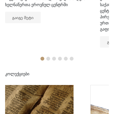
ხელნაწერთა ეროვნულ ცენტრში
საქარ
ცენტრ
პირვე
გაიგე მეტი
ურთიე
გაფორ
გაი
კოლექციები