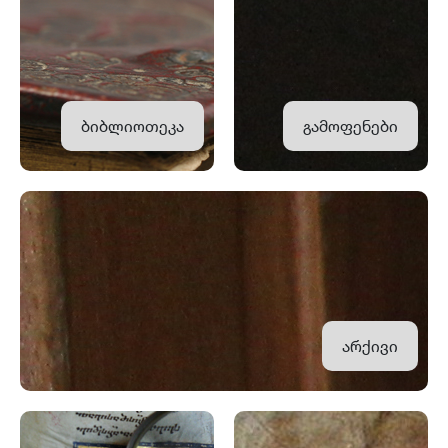
ბიბლიოთეკა
გამოფენები
არქივი