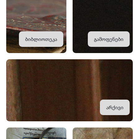
ბიბლიოთეკა
გამოფენები
არქივი