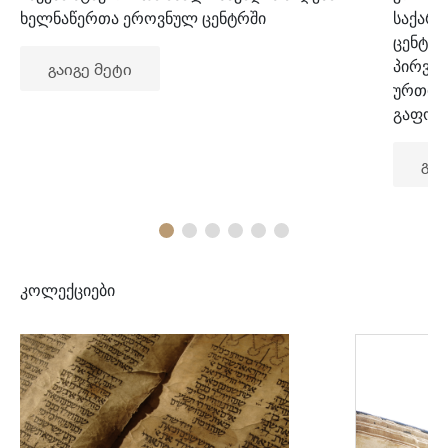
ხელნაწერთა ეროვნულ ცენტრში
საქარ
ცენტრ
პირვე
გაიგე მეტი
ურთიე
გაფორ
გაი
კოლექციები