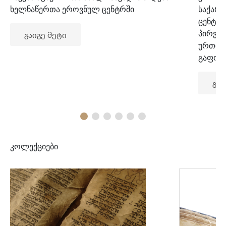
ხელნაწერთა ეროვნულ ცენტრში
საქარ
ცენტრ
პირვე
გაიგე მეტი
ურთიე
გაფორ
გაი
კოლექციები