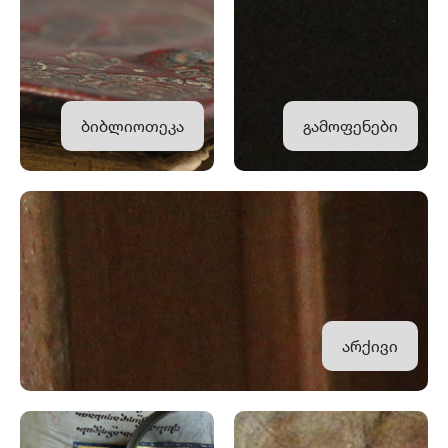
ბიბლიოთეკა
გამოფენები
არქივი