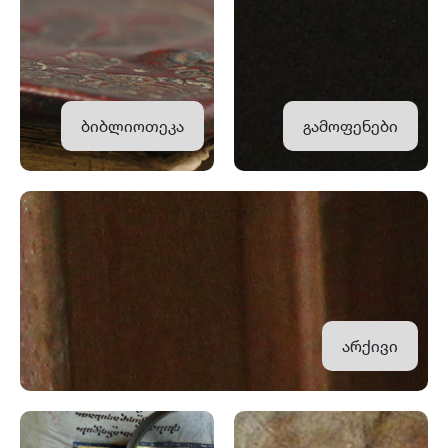
ბიბლიოთეკა
გამოფენები
არქივი