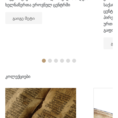
ხელნაწერთა ეროვნულ ცენტრში
საქარ
ცენტრ
პირვე
გაიგე მეტი
ურთიე
გაფორ
გაი
კოლექციები