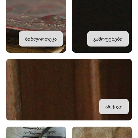
ბიბლიოთეკა
გამოფენები
არქივი