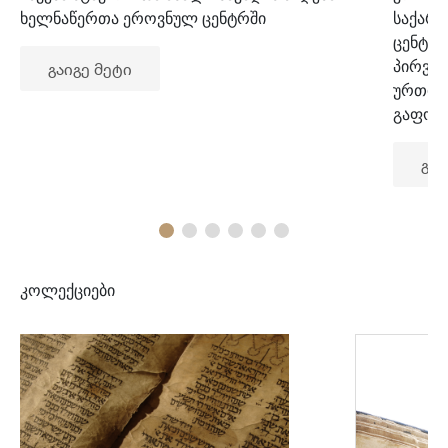
ხელნაწერთა ეროვნულ ცენტრში
საქარ
ცენტრ
პირვე
გაიგე მეტი
ურთიე
გაფორ
გაი
კოლექციები