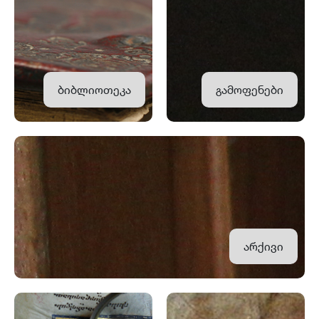
ბიბლიოთეკა
გამოფენები
არქივი