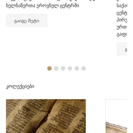
ხელნაწერთა ეროვნულ ცენტრში
საქარ
ცენტრ
პირვე
გაიგე მეტი
ურთიე
გაფორ
გაი
კოლექციები