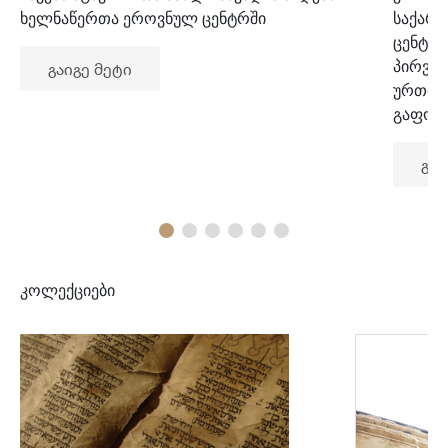
ხელნაწერთა ეროვნულ ცენტრში
საქარ
ცენტრ
პირვე
გაიგე მეტი
ურთიე
გაფორ
გაი
კოლექციები