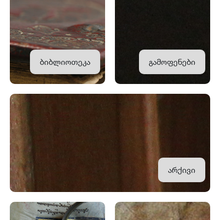
ბიბლიოთეკა
გამოფენები
არქივი