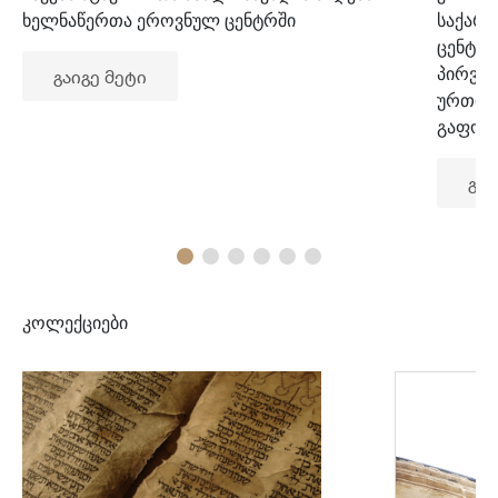
ხელნაწერთა ეროვნულ ცენტრში
საქარ
ცენტრ
პირვე
გაიგე მეტი
ურთიე
გაფორ
გაი
კოლექციები