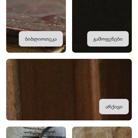
ბიბლიოთეკა
გამოფენები
არქივი