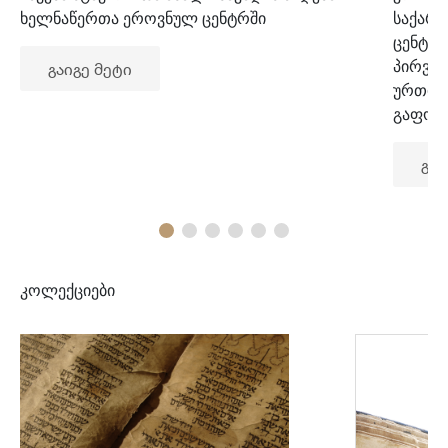
ხელნაწერთა ეროვნულ ცენტრში
საქარ
ცენტრ
პირვე
გაიგე მეტი
ურთიე
გაფორ
გაი
კოლექციები