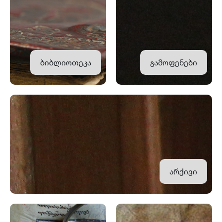
ბიბლიოთეკა
გამოფენები
არქივი