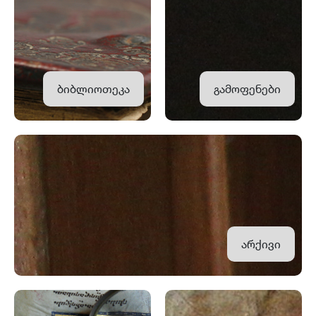
ბიბლიოთეკა
გამოფენები
არქივი