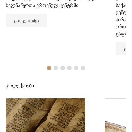
ხელნაწერთა ეროვნულ ცენტრში
საქარ
ცენტრ
პირვე
გაიგე მეტი
ურთიე
გაფორ
გაი
კოლექციები