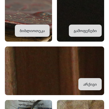
ბიბლიოთეკა
გამოფენები
არქივი