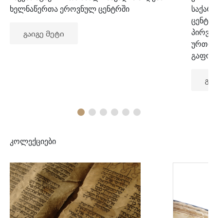
ხელნაწერთა ეროვნულ ცენტრში
საქარ
ცენტრ
პირვე
გაიგე მეტი
ურთიე
გაფორ
გაი
კოლექციები