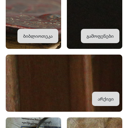
ბიბლიოთეკა
გამოფენები
არქივი