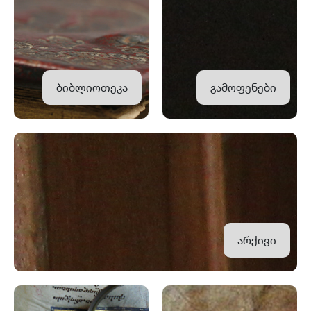
ბიბლიოთეკა
გამოფენები
არქივი