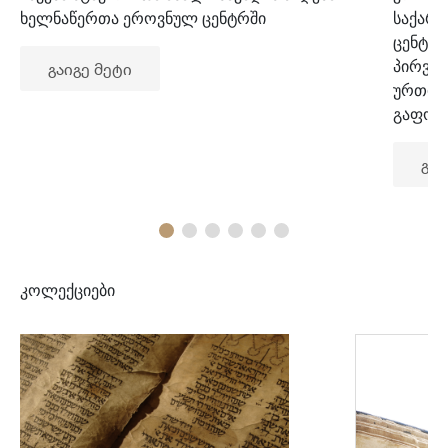
ხელნაწერთა ეროვნულ ცენტრში
საქარ
ცენტრ
პირვე
გაიგე მეტი
ურთიე
გაფორ
გაი
კოლექციები