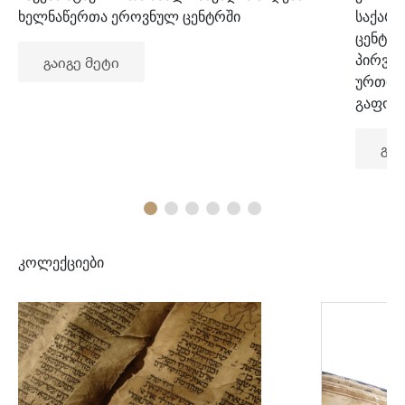
ხელნაწერთა ეროვნულ ცენტრში
საქარ
ცენტრ
პირვე
გაიგე მეტი
ურთიე
გაფორ
გაი
კოლექციები