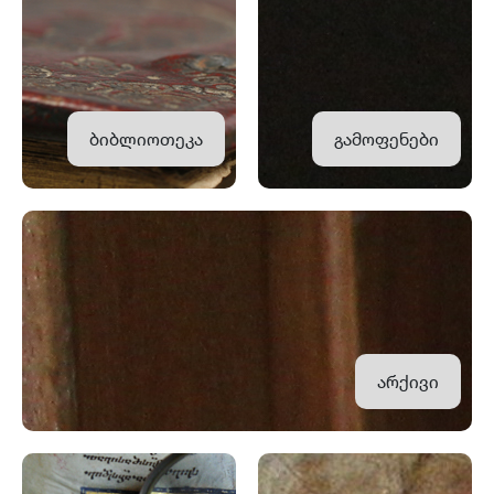
ბიბლიოთეკა
გამოფენები
არქივი