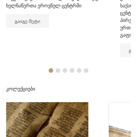
ხელნაწერთა ეროვნულ ცენტრში
საქარ
ცენტრ
პირვე
გაიგე მეტი
ურთიე
გაფორ
გაი
კოლექციები