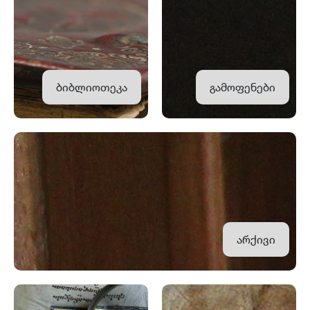
ბიბლიოთეკა
გამოფენები
არქივი