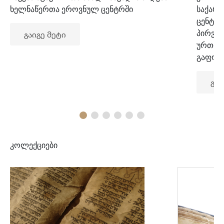
ხელნაწერთა ეროვნულ ცენტრში
საქარ
ცენტრ
პირვე
გაიგე მეტი
ურთიე
გაფორ
გაი
კოლექციები