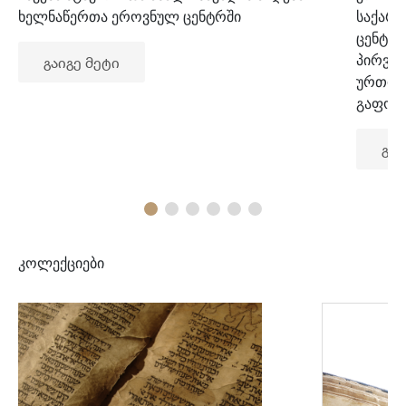
ხელნაწერთა ეროვნულ ცენტრში
საქარ
ცენტრ
პირვე
გაიგე მეტი
ურთიე
გაფორ
გაი
კოლექციები