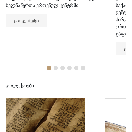
ხელნაწერთა ეროვნულ ცენტრში
საქარ
ცენტრ
პირვე
გაიგე მეტი
ურთიე
გაფორ
გაი
კოლექციები