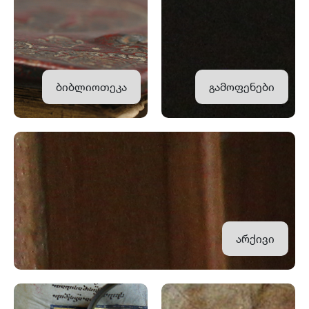
ბიბლიოთეკა
გამოფენები
არქივი