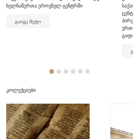
ხელნაწერთა ეროვნულ ცენტრში
საქარ
ცენტრ
პირვე
გაიგე მეტი
ურთიე
გაფორ
გაი
კოლექციები