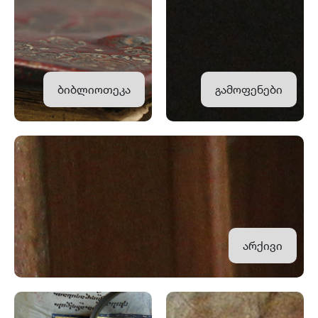
ბიბლიოთეკა
გამოფენები
არქივი