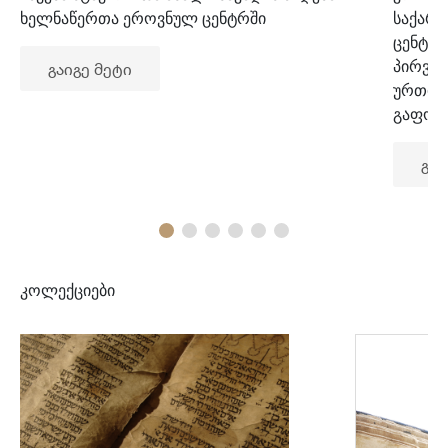
ხელნაწერთა ეროვნულ ცენტრში
საქარ
ცენტრ
პირვე
გაიგე მეტი
ურთიე
გაფორ
გაი
კოლექციები