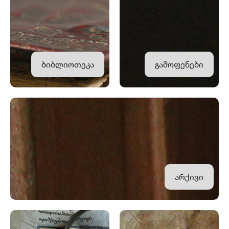
ბიბლიოთეკა
გამოფენები
არქივი