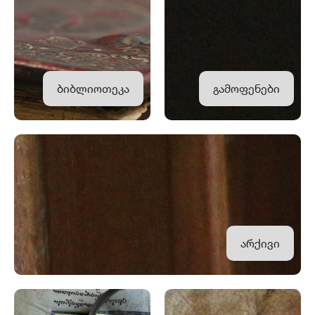
ბიბლიოთეკა
გამოფენები
არქივი