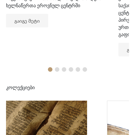
ხელნაწერთა ეროვნულ ცენტრში
საქარ
ცენტრ
პირვე
გაიგე მეტი
ურთიე
გაფორ
გაი
კოლექციები