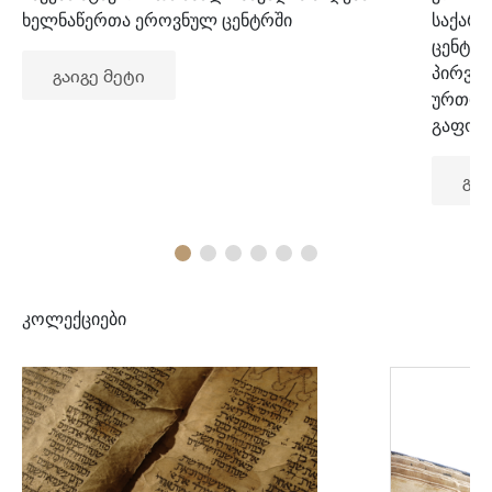
ხელნაწერთა ეროვნულ ცენტრში
საქარ
ცენტრ
პირვე
გაიგე მეტი
ურთიე
გაფორ
გაი
კოლექციები