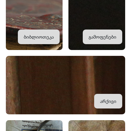
ბიბლიოთეკა
გამოფენები
არქივი