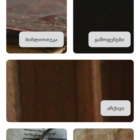
ბიბლიოთეკა
გამოფენები
არქივი