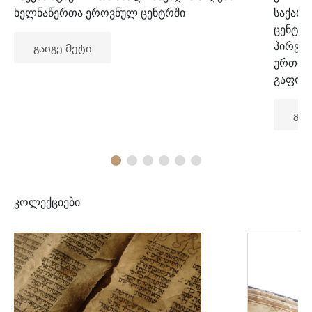
ხელნაწერთა ეროვნულ ცენტრში
საქარ
ცენტრ
პირვე
გაიგე მეტი
ურთიე
გაფორ
გაი
კოლექციები