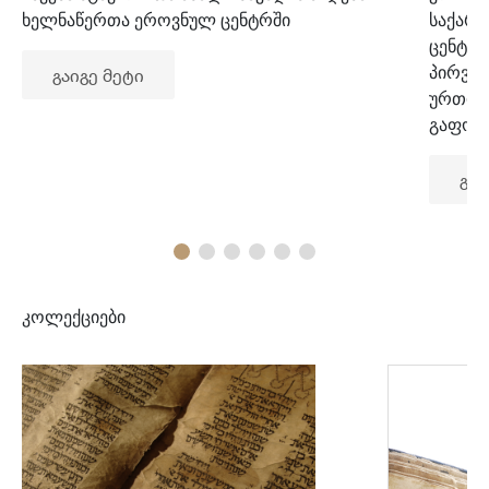
ხელნაწერთა ეროვნულ ცენტრში
საქარ
ცენტრ
პირვე
გაიგე მეტი
ურთიე
გაფორ
გაი
კოლექციები