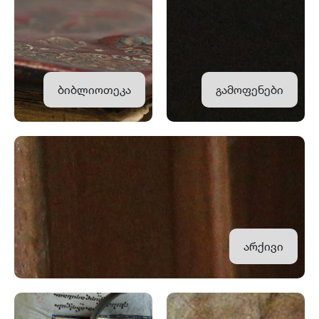
ბიბლიოთეკა
გამოფენები
არქივი