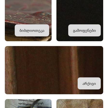
ბიბლიოთეკა
გამოფენები
არქივი