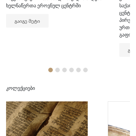
ხელნაწერთა ეროვნულ ცენტრში
საქარ
ცენტრ
პირვე
გაიგე მეტი
ურთიე
გაფორ
გაი
კოლექციები