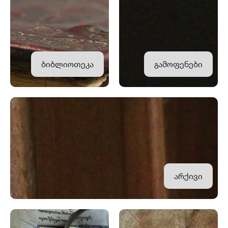
ბიბლიოთეკა
გამოფენები
არქივი