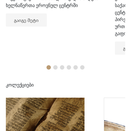
ხელნაწერთა ეროვნულ ცენტრში
საქარ
ცენტრ
პირვე
გაიგე მეტი
ურთიე
გაფორ
გაი
კოლექციები