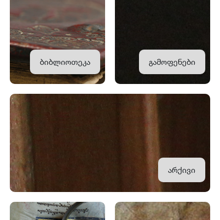
ბიბლიოთეკა
გამოფენები
არქივი