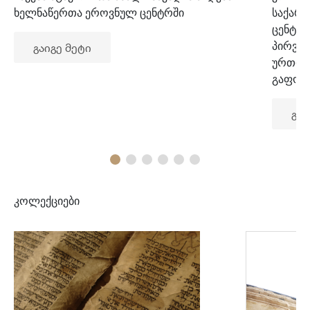
ხელნაწერთა ეროვნულ ცენტრში
საქარ
ცენტრ
პირვე
გაიგე მეტი
ურთიე
გაფორ
გაი
კოლექციები