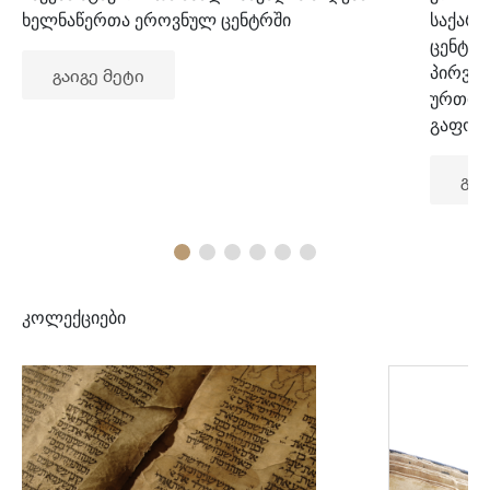
ხელნაწერთა ეროვნულ ცენტრში
საქარ
ცენტრ
პირვე
გაიგე მეტი
ურთიე
გაფორ
გაი
კოლექციები