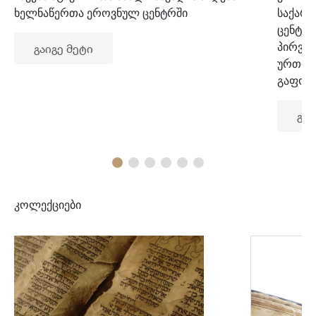
ხელნაწერთა ეროვნულ ცენტრში
საქარ
ცენტრ
პირვე
გაიგე მეტი
ურთიე
გაფორ
გაი
კოლექციები