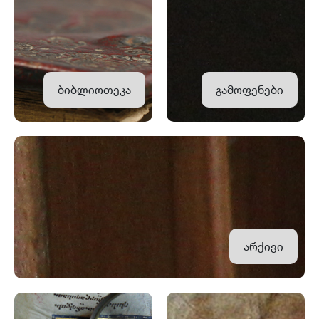
ბიბლიოთეკა
გამოფენები
არქივი