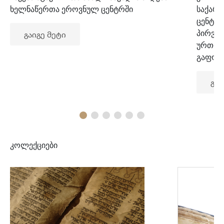
ხელნაწერთა ეროვნულ ცენტრში
საქარ
ცენტრ
პირვე
გაიგე მეტი
ურთიე
გაფორ
გაი
კოლექციები