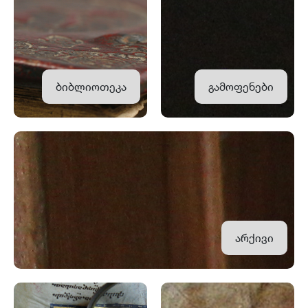
ბიბლიოთეკა
გამოფენები
არქივი