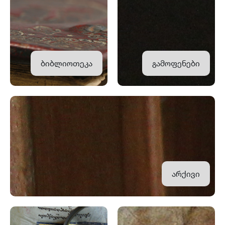
ბიბლიოთეკა
გამოფენები
არქივი