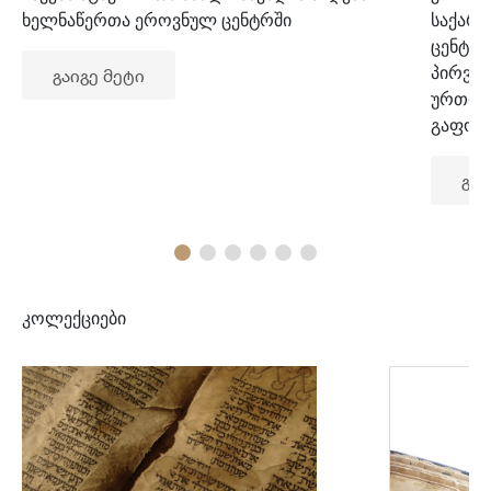
ხელნაწერთა ეროვნულ ცენტრში
საქარ
ცენტრ
პირვე
გაიგე მეტი
ურთიე
გაფორ
გაი
კოლექციები