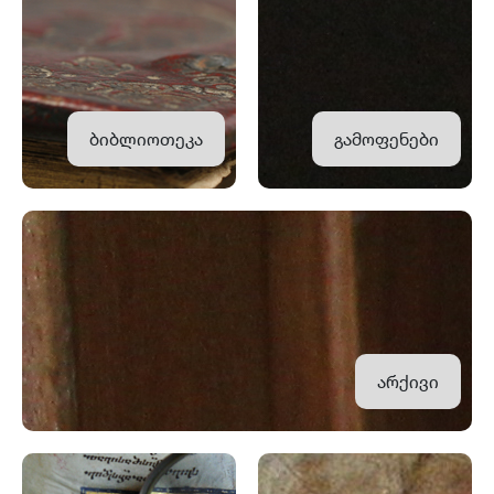
ბიბლიოთეკა
გამოფენები
არქივი