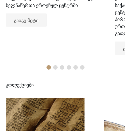
ხელნაწერთა ეროვნულ ცენტრში
საქარ
ცენტრ
პირვე
გაიგე მეტი
ურთიე
გაფორ
გაი
კოლექციები